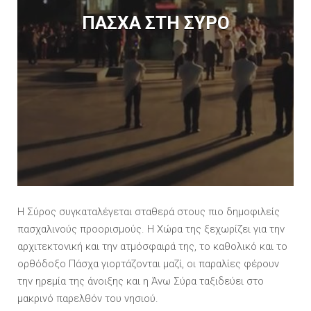
ΠΑΣΧΑ ΣΤΗ ΣΥΡΟ
Η Σύρος συγκαταλέγεται σταθερά στους πιο δημοφιλείς
πασχαλινούς προορισμούς. Η Χώρα της ξεχωρίζει για την
αρχιτεκτονική και την ατμόσφαιρά της, το καθολικό και το
ορθόδοξο Πάσχα γιορτάζονται μαζί, οι παραλίες φέρουν
την ηρεμία της άνοιξης και η Άνω Σύρα ταξιδεύει στο
μακρινό παρελθόν του νησιού.