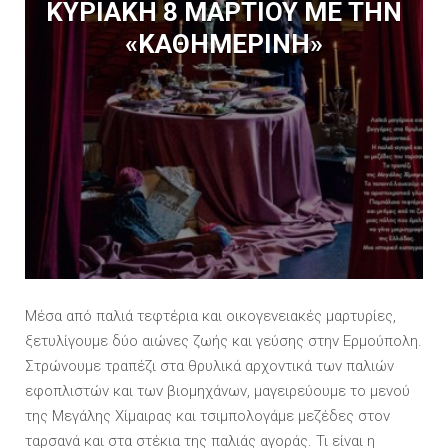
ΚΥΡΙΑΚΗ 8 ΜΑΡΤΙΟΥ ΜΕ ΤΗΝ
«ΚΑΘΗΜΕΡΙΝΗ»
Μέσα από παλιά τεφτέρια και οικογενειακές μαρτυρίες,
ξετυλίγουμε δύο αιώνες ζωής και γεύσης στην Ερμούπολη.
Στρώνουμε τραπέζι στα θρυλικά αρχοντικά των παλιών
εφοπλιστών και των βιομηχάνων, μαγειρεύουμε το μενού
της Μεγάλης Χίμαιρας και τσιμπολογάμε μεζέδες στον
ταρσανά και στα στέκια της παλιάς αγοράς. Τι είναι η