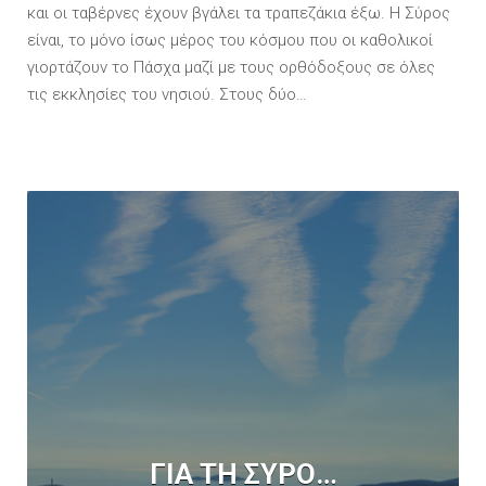
και οι ταβέρνες έχουν βγάλει τα τραπεζάκια έξω. Η Σύρος
είναι, το μόνο ίσως μέρος του κόσμου που οι καθολικοί
γιορτάζουν το Πάσχα μαζί με τους ορθόδοξους σε όλες
τις εκκλησίες του νησιού. Στους δύο…
ΓΙΑ ΤΗ ΣΥΡΟ…