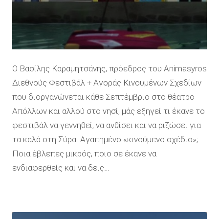
Ο Βασίλης Καραμητσάνης, πρόεδρος του Animasyros
Διεθνούς Φεστιβάλ + Αγοράς Κινουμένων Σχεδίων
που διοργανώνεται κάθε Σεπτέμβριο στο θέατρο
Απόλλων και αλλού στο νησί, μάς εξηγεί τι έκανε το
φεστιβάλ να γεννηθεί, να ανθίσει και να ριζώσει για
τα καλά στη Σύρα. Αγαπημένο «κινούμενο σχέδιο»;
Ποια έβλεπες μικρός, ποιο σε έκανε να
ενδιαφερθείς και να δεις…