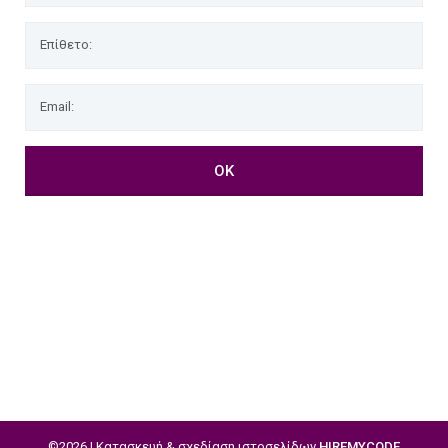
©2026 | Κατασκευή & σχεδίαση ιστοσελίδων
HIREMYCODE